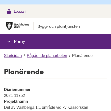
g
Logga in
Bygg- och plantjänsten
Meny
Startsidan
/
Pågående planarbeten
/
Planärende
Planärende
Diarienummer
2021-11752
Projektnamn
Del av Västberga 1:1 område vid kv Kassörskan