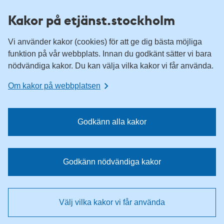
H
H
Kakor på etjänst.stockholm
o
o
p
p
Vi använder kakor (cookies) för att ge dig bästa möjliga
p
p
funktion på vår webbplats. Innan du godkänt sätter vi bara
a
a
nödvändiga kakor. Du kan välja vilka kakor vi får använda.
t
t
i
i
Om kakor på webbplatsen
l
l
l
l
n
i
Godkänn alla kakor
a
n
v
n
i
e
Godkänn nödvändiga kakor
g
h
e
å
r
l
Välj vilka kakor vi får använda
i
l
n