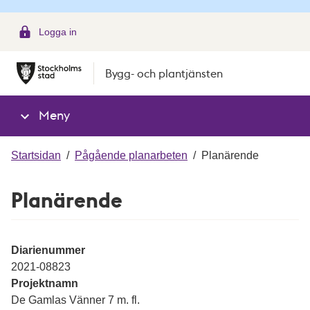
g
Logga in
Bygg- och plantjänsten
Meny
Startsidan
/
Pågående planarbeten
/
Planärende
Planärende
Diarienummer
2021-08823
Projektnamn
De Gamlas Vänner 7 m. fl.