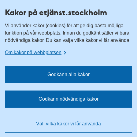
H
H
Kakor på etjänst.stockholm
o
o
p
p
Vi använder kakor (cookies) för att ge dig bästa möjliga
p
p
funktion på vår webbplats. Innan du godkänt sätter vi bara
a
a
nödvändiga kakor. Du kan välja vilka kakor vi får använda.
t
t
i
i
Om kakor på webbplatsen
l
l
l
l
n
i
Godkänn alla kakor
a
n
v
n
i
e
Godkänn nödvändiga kakor
g
h
e
å
r
l
Välj vilka kakor vi får använda
i
l
n