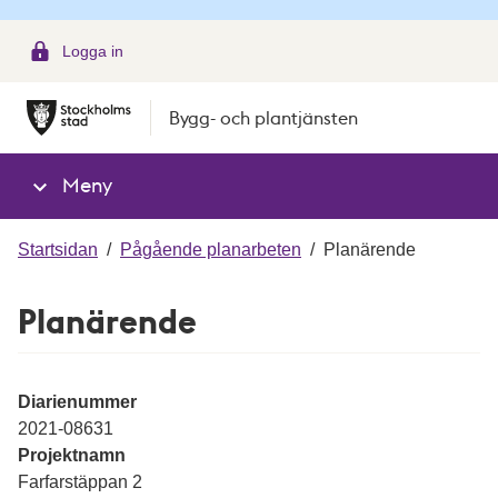
g
Logga in
Bygg- och plantjänsten
Meny
Startsidan
/
Pågående planarbeten
/
Planärende
Planärende
Diarienummer
2021-08631
Projektnamn
Farfarstäppan 2