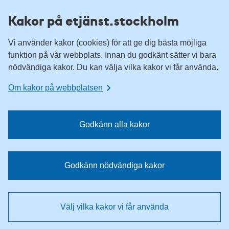
H
H
Kakor på etjänst.stockholm
o
o
p
p
Vi använder kakor (cookies) för att ge dig bästa möjliga
p
p
funktion på vår webbplats. Innan du godkänt sätter vi bara
a
a
nödvändiga kakor. Du kan välja vilka kakor vi får använda.
t
t
i
i
Om kakor på webbplatsen
l
l
l
l
n
i
Godkänn alla kakor
a
n
v
n
i
e
Godkänn nödvändiga kakor
g
h
e
å
r
l
Välj vilka kakor vi får använda
i
l
n