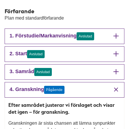
Förfarande
Plan med standardförfarande
1. Förstudie/Markanvisning
Avslutad
2. Start
Avslutad
3. Samråd
Avslutad
4. Granskning
Pågående
Efter samrådet justerar vi förslaget och visar
det igen – för granskning.
Granskningen är sista chansen att lämna synpunkter