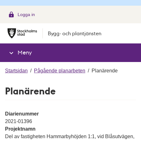
g
Logga in
Bygg- och plantjänsten
Meny
Startsidan
/
Pågående planarbeten
/
Planärende
Planärende
Diarienummer
2021-01396
Projektnamn
Del av fastigheten Hammarbyhöjden 1:1, vid Blåsutvägen,