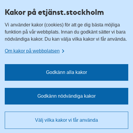
H
H
Kakor på etjänst.stockholm
o
o
p
p
Vi använder kakor (cookies) för att ge dig bästa möjliga
p
p
funktion på vår webbplats. Innan du godkänt sätter vi bara
a
a
nödvändiga kakor. Du kan välja vilka kakor vi får använda.
t
t
i
i
Om kakor på webbplatsen
l
l
l
l
n
i
Godkänn alla kakor
a
n
v
n
i
e
Godkänn nödvändiga kakor
g
h
e
å
r
l
Välj vilka kakor vi får använda
i
l
n