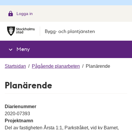
g
Logga in
Bygg- och plantjänsten
Meny
Startsidan
/
Pågående planarbeten
/
Planärende
Planärende
Diarienummer
2020-07393
Projektnamn
Del av fastigheten Årsta 1:1, Parkstråket, vid kv Barnet,