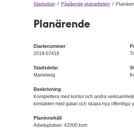
g
Startsidan
/
Pågående planarbeten
/
Planäre
Planärende
Diarienummer
P
2019-07418
T
Stadsdelar
S
Marieberg
K
Beskrivning
Komplettera med kontor och andra verksamheter,
kontakten med gatan och skapa nya offentliga yt
Planinnehåll
Arbetsplatser: 42000 kvm