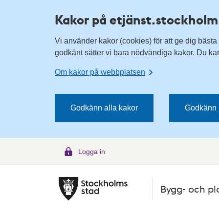
H
H
Kakor på etjänst.stockholm
o
o
p
p
Vi använder kakor (cookies) för att ge dig bästa
p
p
godkänt sätter vi bara nödvändiga kakor. Du kan 
a
a
t
t
Om kakor på webbplatsen
i
i
l
l
l
l
Godkänn alla kakor
Godkänn 
n
i
a
n
v
n
Logga in
i
e
g
h
e
å
Bygg- och pl
r
l
i
l
n