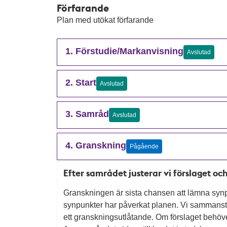
Förfarande
Plan med utökat förfarande
1. Förstudie/Markanvisning
Avslutad
2. Start
Avslutad
3. Samråd
Avslutad
4. Granskning
Pågående
Efter samrådet justerar vi förslaget och
Granskningen är sista chansen att lämna synp
synpunkter har påverkat planen. Vi sammanstä
ett granskningsutlåtande. Om förslaget behöv