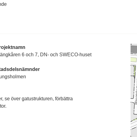
nde
rojektnamn
rängkåren 6 och 7, DN- och SWECO-huset
tadsdelsnämnder
ungsholmen
 se över gatustrukturen, förbättra
or.