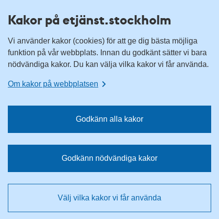
H
H
Kakor på etjänst.stockholm
o
o
p
p
Vi använder kakor (cookies) för att ge dig bästa möjliga
p
p
funktion på vår webbplats. Innan du godkänt sätter vi bara
a
a
nödvändiga kakor. Du kan välja vilka kakor vi får använda.
t
t
i
i
Om kakor på webbplatsen
l
l
l
l
n
i
Godkänn alla kakor
a
n
v
n
i
e
Godkänn nödvändiga kakor
g
h
e
å
r
l
Välj vilka kakor vi får använda
i
l
n