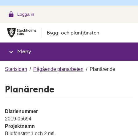
g
Logga in
Bygg- och plantjänsten
Meny
Startsidan
/
Pågående planarbeten
/
Planärende
Planärende
Diarienummer
2019-05694
Projektnamn
Bildfönstret 1 och 2 mfl.