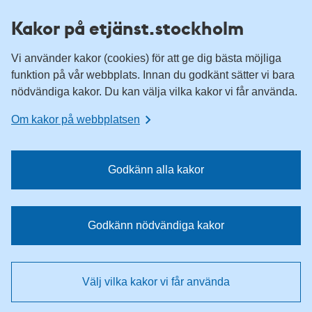
H
H
Kakor på etjänst.stockholm
o
o
p
p
Vi använder kakor (cookies) för att ge dig bästa möjliga
p
p
funktion på vår webbplats. Innan du godkänt sätter vi bara
a
a
nödvändiga kakor. Du kan välja vilka kakor vi får använda.
t
t
i
i
Om kakor på webbplatsen
l
l
l
l
n
i
Godkänn alla kakor
a
n
v
n
i
e
Godkänn nödvändiga kakor
g
h
e
å
r
l
Välj vilka kakor vi får använda
i
l
n