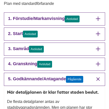
Plan med standardförfarande
1. Förstudie/Markanvisning
Avslutad
2. Start
Avslutad
3. Samråd
Avslutad
4. Granskning
Avslutad
5. Godkännande/Antagande
Pågående
När detaljplanen är klar fattar staden beslut.
De flesta detaljplaner antas av
stadsbyggnadsnämnden. Men om planen har stor