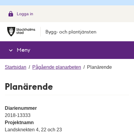
g
Logga in
Bygg- och plantjänsten
Meny
Startsidan
/
Pågående planarbeten
/
Planärende
Planärende
Diarienummer
2018-13333
Projektnamn
Landsknekten 4, 22 och 23