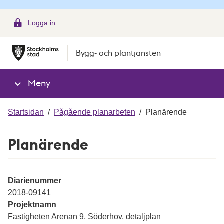
g
Logga in
Bygg- och plantjänsten
Meny
Startsidan
/
Pågående planarbeten
/
Planärende
Planärende
Diarienummer
2018-09141
Projektnamn
Fastigheten Arenan 9, Söderhov, detaljplan