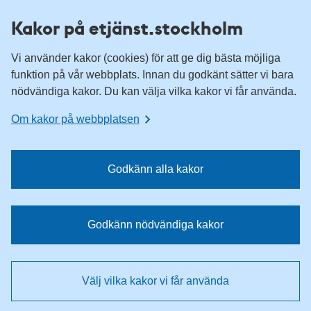
H
H
Kakor på etjänst.stockholm
o
o
p
p
Vi använder kakor (cookies) för att ge dig bästa möjliga
p
p
funktion på vår webbplats. Innan du godkänt sätter vi bara
a
a
nödvändiga kakor. Du kan välja vilka kakor vi får använda.
t
t
i
i
Om kakor på webbplatsen
l
l
l
l
n
i
Godkänn alla kakor
a
n
v
n
i
e
Godkänn nödvändiga kakor
g
h
e
å
r
l
Välj vilka kakor vi får använda
i
l
n