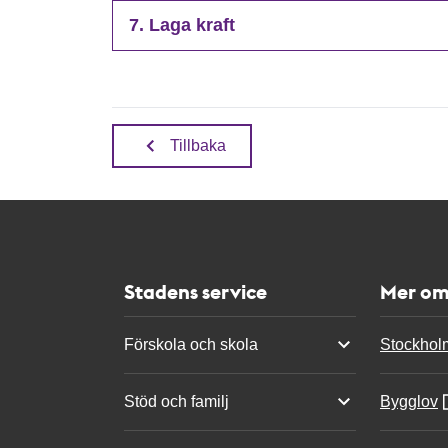
7. Laga kraft
Tillbaka
Stadens service
Mer om
Förskola och skola
Stockhol
Stöd och familj
Bygglov