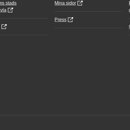
ms stads
Mina sidor
vla
Press