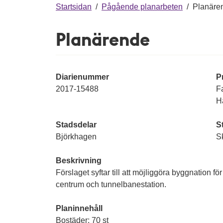
g
Startsidan
/
Pågående planarbeten
/
Planäre
Planärende
Diarienummer
P
2017-15488
F
H
Stadsdelar
S
Björkhagen
S
Beskrivning
Förslaget syftar till att möjliggöra byggnation 
centrum och tunnelbanestation.
Planinnehåll
Bostäder: 70 st