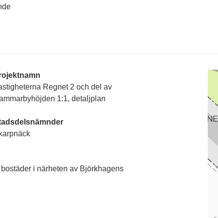
nde
rojektnamn
astigheterna Regnet 2 och del av
ammarbyhöjden 1:1, detaljplan
tadsdelsnämnder
karpnäck
för bostäder i närheten av Björkhagens