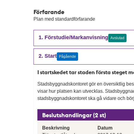
Förfarande
Plan med standardförfarande
1. Förstudie/Markanvisning
Avslutad
2. Start
Pågående
I startskedet tar staden första steget 
Stadsbyggnadskontoret gör en översiktlig besk
visar hur platsen kan utvecklas. Stadsbygg
stadsbyggnadskontoret ska gå vidare och börj
Beslutshandlingar (2 st)
Beskrivning
Datum