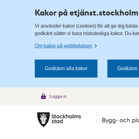
H
H
Kakor på etjänst.stockholm
o
o
p
p
Vi använder kakor (cookies) för att ge dig bästa
p
p
godkänt sätter vi bara nödvändiga kakor. Du kan 
a
a
t
t
Om kakor på webbplatsen
i
i
l
l
l
l
Godkänn alla kakor
Godkänn 
n
i
a
n
v
n
Logga in
i
e
g
h
e
å
Bygg- och pl
r
l
i
l
n