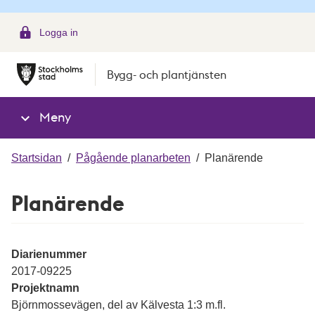
g
Logga in
Bygg- och plantjänsten
Meny
Startsidan
/
Pågående planarbeten
/
Planärende
Planärende
Diarienummer
2017-09225
Projektnamn
Björnmossevägen, del av Kälvesta 1:3 m.fl.