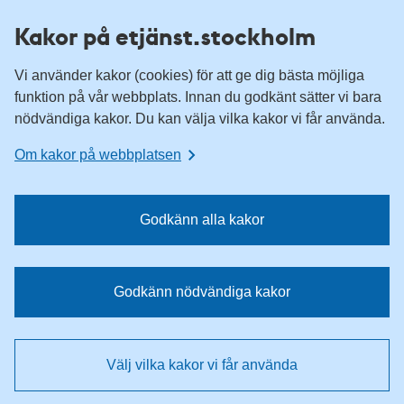
H
H
Kakor på etjänst.stockholm
o
o
p
p
Vi använder kakor (cookies) för att ge dig bästa möjliga
p
p
funktion på vår webbplats. Innan du godkänt sätter vi bara
a
a
nödvändiga kakor. Du kan välja vilka kakor vi får använda.
t
t
i
i
Om kakor på webbplatsen
l
l
l
l
n
i
Godkänn alla kakor
a
n
v
n
i
e
Godkänn nödvändiga kakor
g
h
e
å
r
l
Välj vilka kakor vi får använda
i
l
n