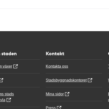
 staden
Kontakt
m växer
Kontakta oss
Stadsbyggnadskontoret
ms stads
Mina sidor
vla
Press