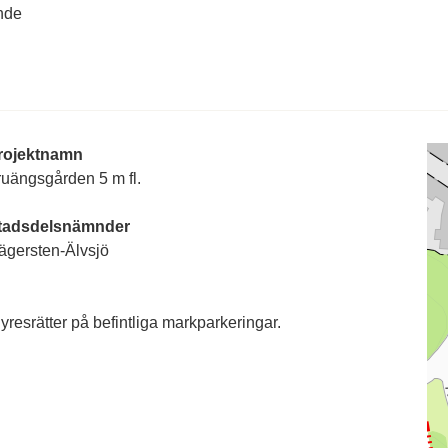
nde
rojektnamn
ruängsgården 5 m fl.
tadsdelsnämnder
ägersten-Älvsjö
resrätter på befintliga markparkeringar.