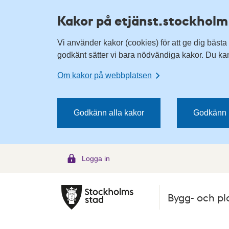
H
H
Kakor på etjänst.stockholm
o
o
p
p
Vi använder kakor (cookies) för att ge dig bästa
p
p
godkänt sätter vi bara nödvändiga kakor. Du kan 
a
a
t
t
Om kakor på webbplatsen
i
i
l
l
l
l
Godkänn alla kakor
Godkänn 
n
i
a
n
v
n
Logga in
i
e
g
h
e
å
Bygg- och pl
r
l
i
l
n