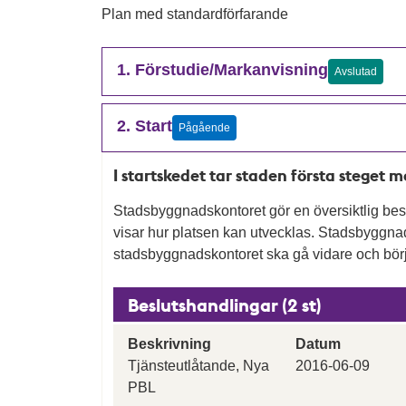
Plan med standardförfarande
1. Förstudie/Markanvisning
Avslutad
2. Start
Pågående
I startskedet tar staden första steget 
Stadsbyggnadskontoret gör en översiktlig besk
visar hur platsen kan utvecklas. Stadsbygg
stadsbyggnadskontoret ska gå vidare och börj
Beslutshandlingar (2 st)
Beskrivning
Datum
Tjänsteutlåtande, Nya
2016-06-09
PBL