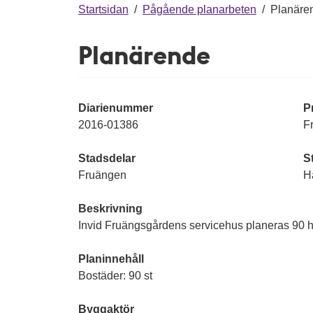
g
Startsidan
/
Pågående planarbeten
/
Planäre
Planärende
Diarienummer
P
2016-01386
F
Stadsdelar
S
Fruängen
H
Beskrivning
Invid Fruängsgårdens servicehus planeras 90 hy
Planinnehåll
Bostäder: 90 st
Byggaktör