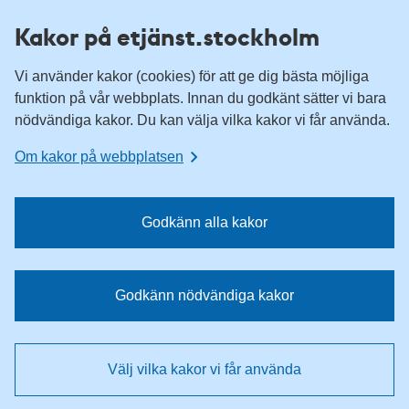
H
H
Kakor på etjänst.stockholm
o
o
p
p
Vi använder kakor (cookies) för att ge dig bästa möjliga
p
p
funktion på vår webbplats. Innan du godkänt sätter vi bara
a
a
nödvändiga kakor. Du kan välja vilka kakor vi får använda.
t
t
i
i
Om kakor på webbplatsen
l
l
l
l
n
i
Godkänn alla kakor
a
n
v
n
i
e
Godkänn nödvändiga kakor
g
h
e
å
r
l
Välj vilka kakor vi får använda
i
l
n