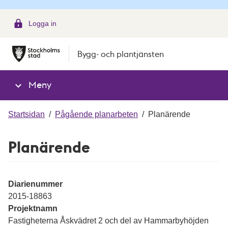
g
Logga in
Bygg- och plantjänsten
Meny
Startsidan
/
Pågående planarbeten
/
Planärende
Planärende
Diarienummer
2015-18863
Projektnamn
Fastigheterna Åskvädret 2 och del av Hammarbyhöjden