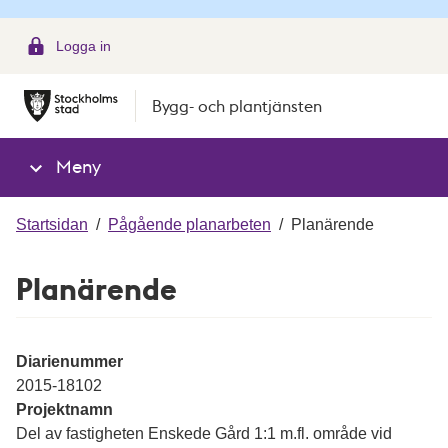
g
Logga in
Bygg- och plantjänsten
Meny
Startsidan
/
Pågående planarbeten
/
Planärende
Planärende
Diarienummer
2015-18102
Projektnamn
Del av fastigheten Enskede Gård 1:1 m.fl. område vid