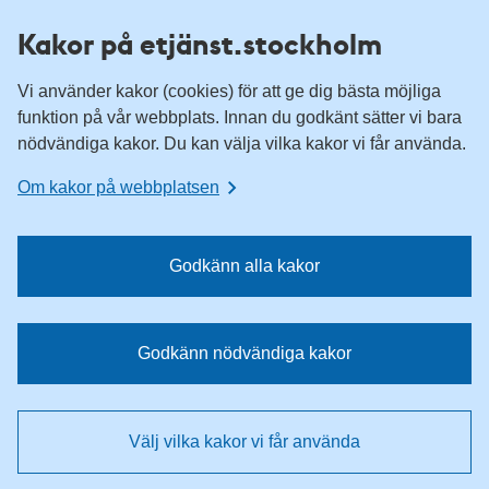
H
H
Kakor på etjänst.stockholm
o
o
p
p
Vi använder kakor (cookies) för att ge dig bästa möjliga
p
p
funktion på vår webbplats. Innan du godkänt sätter vi bara
a
a
nödvändiga kakor. Du kan välja vilka kakor vi får använda.
t
t
i
i
Om kakor på webbplatsen
l
l
l
l
n
i
Godkänn alla kakor
a
n
v
n
i
e
Godkänn nödvändiga kakor
g
h
e
å
r
l
Välj vilka kakor vi får använda
i
l
n