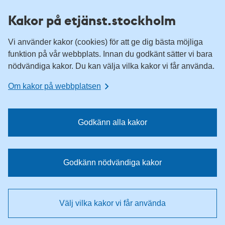
H
H
Kakor på etjänst.stockholm
o
o
p
p
Vi använder kakor (cookies) för att ge dig bästa möjliga
p
p
funktion på vår webbplats. Innan du godkänt sätter vi bara
a
a
nödvändiga kakor. Du kan välja vilka kakor vi får använda.
t
t
i
i
Om kakor på webbplatsen
l
l
l
l
n
i
Godkänn alla kakor
a
n
v
n
i
e
Godkänn nödvändiga kakor
g
h
e
å
r
l
Välj vilka kakor vi får använda
i
l
n