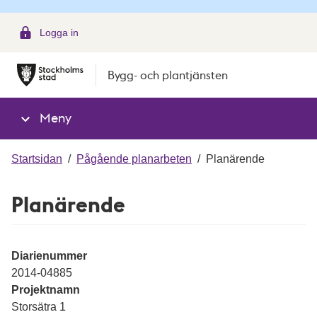
g
Logga in
Bygg- och plantjänsten
Meny
Startsidan
/
Pågående planarbeten
/
Planärende
Planärende
Diarienummer
2014-04885
Projektnamn
Storsätra 1