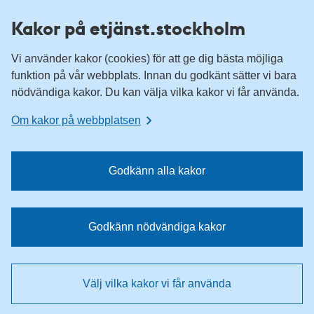
H
H
Kakor på etjänst.stockholm
o
o
p
p
Vi använder kakor (cookies) för att ge dig bästa möjliga
p
p
funktion på vår webbplats. Innan du godkänt sätter vi bara
a
a
nödvändiga kakor. Du kan välja vilka kakor vi får använda.
t
t
i
i
Om kakor på webbplatsen
l
l
l
l
n
i
Godkänn alla kakor
a
n
v
n
i
e
Godkänn nödvändiga kakor
g
h
e
å
r
l
Välj vilka kakor vi får använda
i
l
n