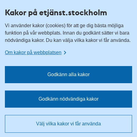
H
H
Kakor på etjänst.stockholm
o
o
p
p
Vi använder kakor (cookies) för att ge dig bästa möjliga
p
p
funktion på vår webbplats. Innan du godkänt sätter vi bara
a
a
nödvändiga kakor. Du kan välja vilka kakor vi får använda.
t
t
i
i
Om kakor på webbplatsen
l
l
l
l
n
i
Godkänn alla kakor
a
n
v
n
i
e
Godkänn nödvändiga kakor
g
h
e
å
r
l
Välj vilka kakor vi får använda
i
l
n