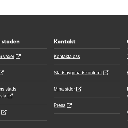
 staden
Kontakt
m växer
Kontakta oss
Stadsbyggnadskontoret
ms stads
Mina sidor
vla
Press