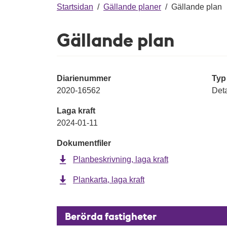
g
Startsidan
/
Gällande planer
/
Gällande plan
Gällande plan
Diarienummer
Typ
2020-16562
Deta
Laga kraft
2024-01-11
Dokumentfiler
Planbeskrivning, laga kraft
Plankarta, laga kraft
Berörda fastigheter