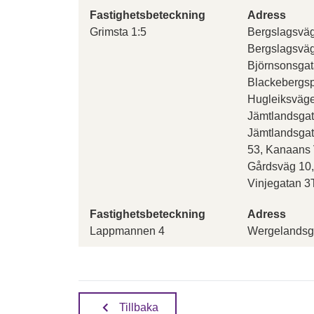
Fastighetsbeteckning
Adress
Grimsta 1:5
Bergslagsväg
Bergslagsväg
Björnsonsgat
Blackebergsp
Hugleiksväge
Jämtlandsgat
Jämtlandsga
53, Kanaans 
Gårdsväg 10,
Vinjegatan 3T
Fastighetsbeteckning
Adress
Lappmannen 4
Wergelandsg
Tillbaka