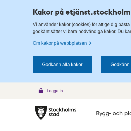
H
H
Kakor på etjänst.stockholm
o
o
p
p
Vi använder kakor (cookies) för att ge dig bästa
p
p
godkänt sätter vi bara nödvändiga kakor. Du kan 
a
a
t
t
Om kakor på webbplatsen
i
i
l
l
l
l
Godkänn alla kakor
Godkänn 
n
i
a
n
v
n
Logga in
i
e
g
h
e
å
Bygg- och pl
r
l
i
l
n