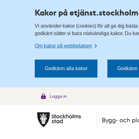
H
H
Kakor på etjänst.stockholm
o
o
p
p
Vi använder kakor (cookies) för att ge dig bästa
p
p
godkänt sätter vi bara nödvändiga kakor. Du kan 
a
a
t
t
Om kakor på webbplatsen
i
i
l
l
l
l
Godkänn alla kakor
Godkänn 
n
i
a
n
v
n
Logga in
i
e
g
h
e
å
Bygg- och pl
r
l
i
l
n