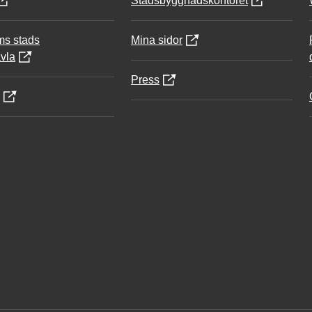
Stadsbyggnadskontoret
ms stads
Mina sidor
vla
Press