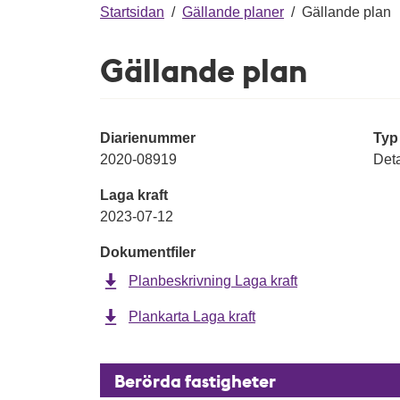
g
Startsidan
/
Gällande planer
/
Gällande plan
Gällande plan
Diarienummer
Typ
2020-08919
Deta
Laga kraft
2023-07-12
Dokumentfiler
Planbeskrivning Laga kraft
Plankarta Laga kraft
Berörda fastigheter