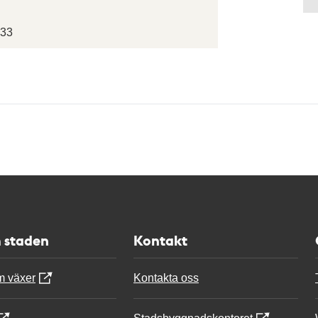
 33
 staden
Kontakt
m växer
Kontakta oss