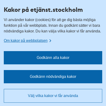
H
H
Kakor på etjänst.stockholm
o
o
p
p
Vi använder kakor (cookies) för att ge dig bästa möjliga
p
p
funktion på vår webbplats. Innan du godkänt sätter vi bara
a
a
nödvändiga kakor. Du kan välja vilka kakor vi får använda.
t
t
i
i
Om kakor på webbplatsen
l
l
l
l
n
i
Godkänn alla kakor
a
n
v
n
i
e
Godkänn nödvändiga kakor
g
h
e
å
r
l
Välj vilka kakor vi får använda
i
l
n