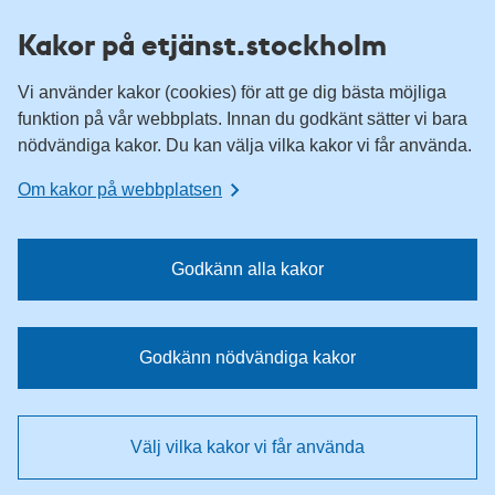
H
H
Kakor på etjänst.stockholm
o
o
p
p
Vi använder kakor (cookies) för att ge dig bästa möjliga
p
p
funktion på vår webbplats. Innan du godkänt sätter vi bara
a
a
nödvändiga kakor. Du kan välja vilka kakor vi får använda.
t
t
i
i
Om kakor på webbplatsen
l
l
l
l
n
i
Godkänn alla kakor
a
n
v
n
i
e
Godkänn nödvändiga kakor
g
h
e
å
r
l
Välj vilka kakor vi får använda
i
l
n