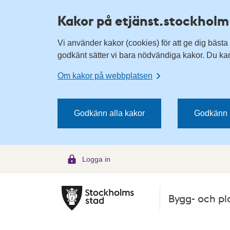
H
H
Kakor på etjänst.stockholm
o
o
p
p
Vi använder kakor (cookies) för att ge dig bästa
p
p
godkänt sätter vi bara nödvändiga kakor. Du kan 
a
a
t
t
Om kakor på webbplatsen
i
i
l
l
l
l
Godkänn alla kakor
Godkänn 
n
i
a
n
v
n
Logga in
i
e
g
h
e
å
Bygg- och pl
r
l
i
l
n