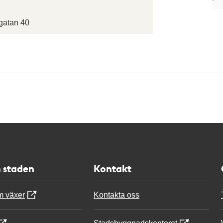
atan 40
 staden
Kontakt
m växer
Kontakta oss