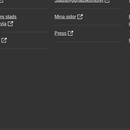
Stadsbyggnadskontoret
ms stads
Mina sidor
vla
Press