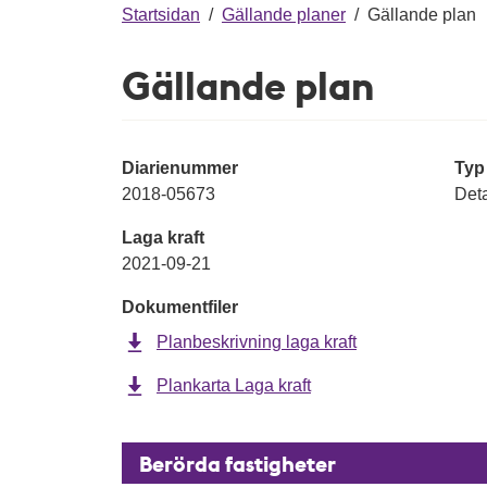
g
Startsidan
/
Gällande planer
/
Gällande plan
Gällande plan
Diarienummer
Typ
2018-05673
Deta
Laga kraft
2021-09-21
Dokumentfiler
Planbeskrivning laga kraft
Plankarta Laga kraft
Berörda fastigheter