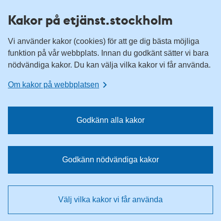
H
H
Kakor på etjänst.stockholm
o
o
p
p
Vi använder kakor (cookies) för att ge dig bästa möjliga
p
p
funktion på vår webbplats. Innan du godkänt sätter vi bara
a
a
nödvändiga kakor. Du kan välja vilka kakor vi får använda.
t
t
i
i
Om kakor på webbplatsen
l
l
l
l
n
i
Godkänn alla kakor
a
n
v
n
i
e
Godkänn nödvändiga kakor
g
h
e
å
r
l
Välj vilka kakor vi får använda
i
l
n