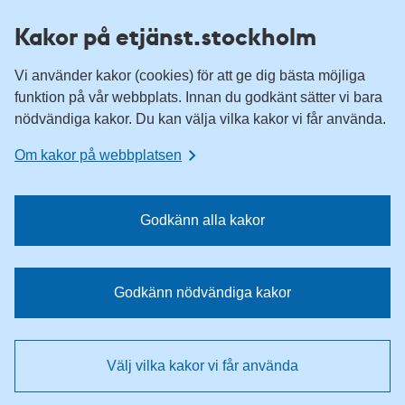
H
H
Kakor på etjänst.stockholm
o
o
p
p
Vi använder kakor (cookies) för att ge dig bästa möjliga
p
p
funktion på vår webbplats. Innan du godkänt sätter vi bara
a
a
nödvändiga kakor. Du kan välja vilka kakor vi får använda.
t
t
i
i
Om kakor på webbplatsen
l
l
l
l
n
i
Godkänn alla kakor
a
n
v
n
i
e
Godkänn nödvändiga kakor
g
h
e
å
r
l
Välj vilka kakor vi får använda
i
l
n