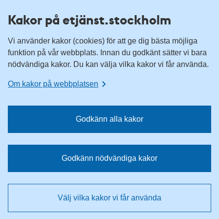
H
H
Kakor på etjänst.stockholm
o
o
p
p
Vi använder kakor (cookies) för att ge dig bästa möjliga
p
p
funktion på vår webbplats. Innan du godkänt sätter vi bara
a
a
nödvändiga kakor. Du kan välja vilka kakor vi får använda.
t
t
i
i
Om kakor på webbplatsen
l
l
l
l
n
i
Godkänn alla kakor
a
n
v
n
i
e
Godkänn nödvändiga kakor
g
h
e
å
r
l
Välj vilka kakor vi får använda
i
l
n