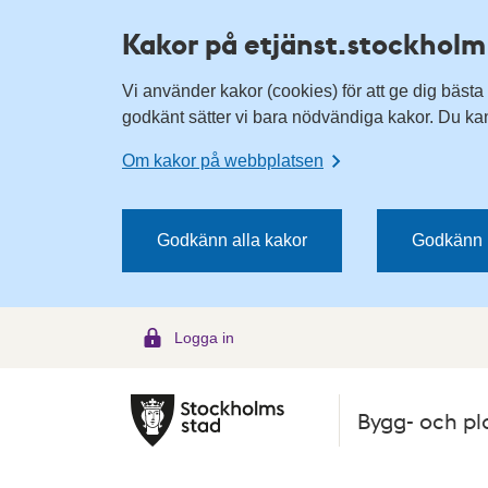
H
H
Kakor på etjänst.stockholm
o
o
p
p
Vi använder kakor (cookies) för att ge dig bästa
p
p
godkänt sätter vi bara nödvändiga kakor. Du kan 
a
a
t
t
Om kakor på webbplatsen
i
i
l
l
l
l
Godkänn alla kakor
Godkänn 
n
i
a
n
v
n
Logga in
i
e
g
h
e
å
Bygg- och pl
r
l
i
l
n