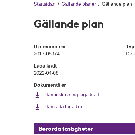
g
Startsidan
/
Gällande planer
/
Gällande plan
Gällande plan
Diarienummer
Typ
2017-05974
Deta
Laga kraft
2022-04-08
Dokumentfiler
Planbeskrivning laga kraft
Plankarta laga kraft
Berörda fastigheter