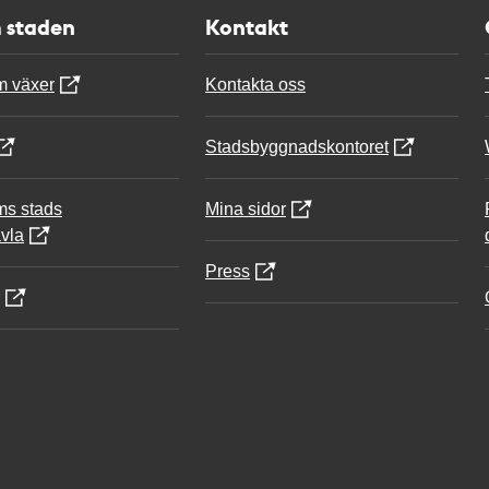
 staden
Kontakt
m växer
Kontakta oss
Stadsbyggnadskontoret
ms stads
Mina sidor
vla
Press