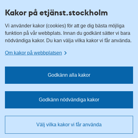
H
H
Kakor på etjänst.stockholm
o
o
p
p
Vi använder kakor (cookies) för att ge dig bästa möjliga
p
p
funktion på vår webbplats. Innan du godkänt sätter vi bara
a
a
nödvändiga kakor. Du kan välja vilka kakor vi får använda.
t
t
i
i
Om kakor på webbplatsen
l
l
l
l
n
i
Godkänn alla kakor
a
n
v
n
i
e
Godkänn nödvändiga kakor
g
h
e
å
r
l
Välj vilka kakor vi får använda
i
l
n