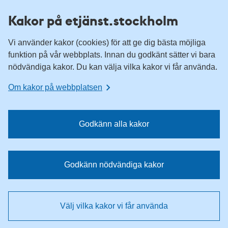
H
H
Kakor på etjänst.stockholm
o
o
p
p
Vi använder kakor (cookies) för att ge dig bästa möjliga
p
p
funktion på vår webbplats. Innan du godkänt sätter vi bara
a
a
nödvändiga kakor. Du kan välja vilka kakor vi får använda.
t
t
i
i
Om kakor på webbplatsen
l
l
l
l
n
i
Godkänn alla kakor
a
n
v
n
i
e
Godkänn nödvändiga kakor
g
h
e
å
r
l
Välj vilka kakor vi får använda
i
l
n