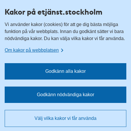
H
H
Kakor på etjänst.stockholm
o
o
p
p
Vi använder kakor (cookies) för att ge dig bästa möjliga
p
p
funktion på vår webbplats. Innan du godkänt sätter vi bara
a
a
nödvändiga kakor. Du kan välja vilka kakor vi får använda.
t
t
i
i
Om kakor på webbplatsen
l
l
l
l
n
i
Godkänn alla kakor
a
n
v
n
i
e
Godkänn nödvändiga kakor
g
h
e
å
r
l
Välj vilka kakor vi får använda
i
l
n