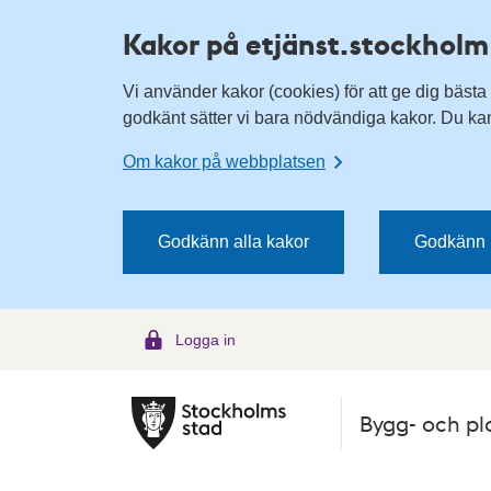
H
H
Kakor på etjänst.stockholm
o
o
p
p
Vi använder kakor (cookies) för att ge dig bästa
p
p
godkänt sätter vi bara nödvändiga kakor. Du kan 
a
a
t
t
Om kakor på webbplatsen
i
i
l
l
l
l
Godkänn alla kakor
Godkänn 
n
i
a
n
v
n
Logga in
i
e
g
h
e
å
Bygg- och pl
r
l
i
l
n