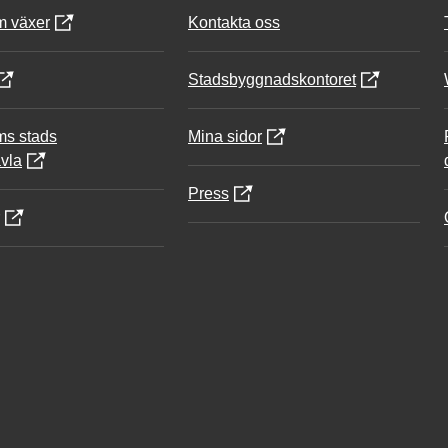
m växer
Kontakta oss
Stadsbyggnadskontoret
ms stads
Mina sidor
vla
Press