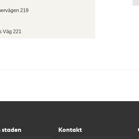
bervägen 219
s Väg 221
 staden
Kontakt