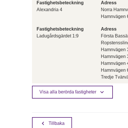
Fastighetsbeteckning
Adress
Alexandria 4
Norra Hamnv
Hamnvägen 6
Fastighetsbeteckning
Adress
Ladugårdsgärdet 1:9
Första Bassä
Ropstensslin
Hamnvägen 3
Hamnvägen 3
Hamnvägen 4
Hamnvägen 65
Tredje Tvärv
Visa alla berörda fastigheter
Tillbaka