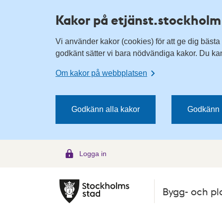
H
H
Kakor på etjänst.stockholm
o
o
p
p
Vi använder kakor (cookies) för att ge dig bästa
p
p
godkänt sätter vi bara nödvändiga kakor. Du kan 
a
a
t
t
Om kakor på webbplatsen
i
i
l
l
l
l
Godkänn alla kakor
Godkänn 
n
i
a
n
v
n
Logga in
i
e
g
h
e
å
Bygg- och pl
r
l
i
l
n