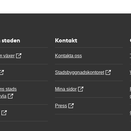
 staden
Kontakt
m växer
Kontakta oss
Stadsbyggnadskontoret
ms stads
Mina sidor
vla
Press