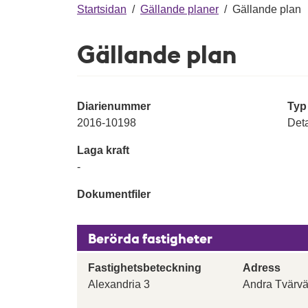
g
Startsidan
/
Gällande planer
/
Gällande plan
Gällande plan
Diarienummer
Typ
2016-10198
Deta
Laga kraft
-
Dokumentfiler
Berörda fastigheter
Fastighetsbeteckning
Adress
Alexandria 3
Andra Tvärv