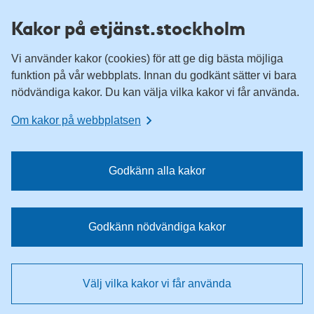
H
H
Kakor på etjänst.stockholm
o
o
p
p
Vi använder kakor (cookies) för att ge dig bästa möjliga
p
p
funktion på vår webbplats. Innan du godkänt sätter vi bara
a
a
nödvändiga kakor. Du kan välja vilka kakor vi får använda.
t
t
i
i
Om kakor på webbplatsen
l
l
l
l
n
i
Godkänn alla kakor
a
n
v
n
i
e
Godkänn nödvändiga kakor
g
h
e
å
r
l
Välj vilka kakor vi får använda
i
l
n