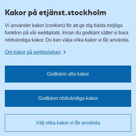
H
H
Kakor på etjänst.stockholm
o
o
p
p
Vi använder kakor (cookies) för att ge dig bästa möjliga
p
p
funktion på vår webbplats. Innan du godkänt sätter vi bara
a
a
nödvändiga kakor. Du kan välja vilka kakor vi får använda.
t
t
i
i
Om kakor på webbplatsen
l
l
l
l
n
i
Godkänn alla kakor
a
n
v
n
i
e
Godkänn nödvändiga kakor
g
h
e
å
r
l
Välj vilka kakor vi får använda
i
l
n