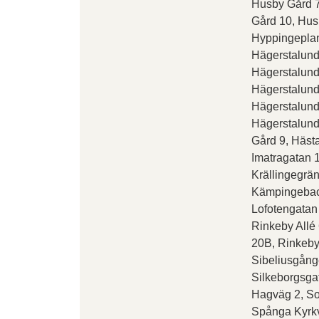
Husby Gård 7
Gård 10, Hus
Hyppingeplan
Hägerstalund
Hägerstalund
Hägerstalund
Hägerstalund
Hägerstalund
Gård 9, Häst
Imatragatan 
Krällingegrän
Kämpingebac
Lofotengatan
Rinkeby Allé
20B, Rinkeby
Sibeliusgång
Silkeborgsga
Hagväg 2, S
Spånga Kyrk