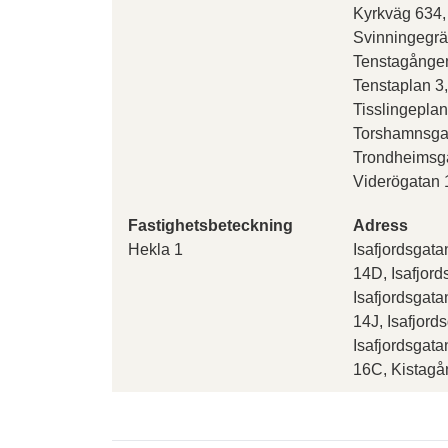
Kyrkväg 634,
Svinningegrä
Tenstagången
Tenstaplan 3
Tisslingepla
Torshamnsga
Trondheimsg
Viderögatan 
Fastighetsbeteckning
Adress
Hekla 1
Isafjordsgata
14D, Isafjord
Isafjordsgata
14J, Isafjord
Isafjordsgata
16C, Kistagå