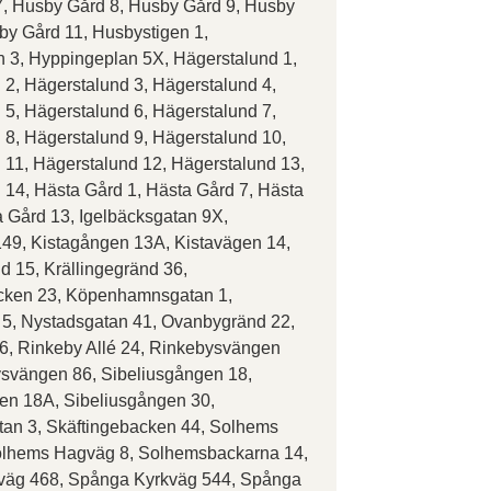
, Husby Gård 8, Husby Gård 9, Husby
by Gård 11, Husbystigen 1,
 3, Hyppingeplan 5X, Hägerstalund 1,
 2, Hägerstalund 3, Hägerstalund 4,
 5, Hägerstalund 6, Hägerstalund 7,
 8, Hägerstalund 9, Hägerstalund 10,
 11, Hägerstalund 12, Hägerstalund 13,
 14, Hästa Gård 1, Hästa Gård 7, Hästa
a Gård 13, Igelbäcksgatan 9X,
149, Kistagången 13A, Kistavägen 14,
d 15, Krällingegränd 36,
ken 23, Köpenhamnsgatan 1,
 5, Nystadsgatan 41, Ovanbygränd 22,
 6, Rinkeby Allé 24, Rinkebysvängen
svängen 86, Sibeliusgången 18,
en 18A, Sibeliusgången 30,
tan 3, Skäftingebacken 44, Solhems
olhems Hagväg 8, Solhemsbackarna 14,
väg 468, Spånga Kyrkväg 544, Spånga