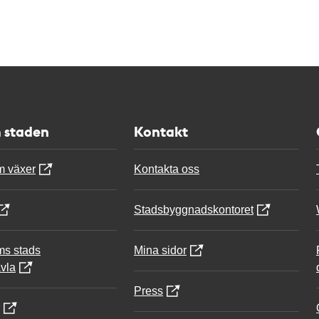
 staden
Kontakt
m växer
Kontakta oss
Stadsbyggnadskontoret
ms stads
Mina sidor
vla
Press