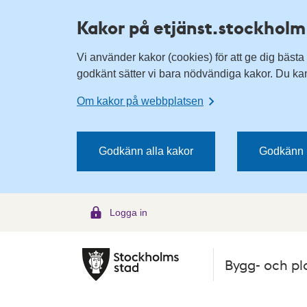
H
H
Kakor på etjänst.stockholm
o
o
p
p
Vi använder kakor (cookies) för att ge dig bästa
p
p
godkänt sätter vi bara nödvändiga kakor. Du kan 
a
a
t
t
Om kakor på webbplatsen
i
i
l
l
l
l
Godkänn alla kakor
Godkänn 
n
i
a
n
v
n
Logga in
i
e
g
h
e
å
Bygg- och pl
r
l
i
l
n