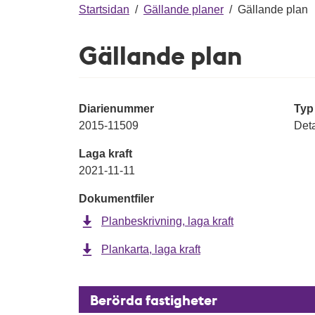
g
Startsidan
/
Gällande planer
/
Gällande plan
Gällande plan
Diarienummer
Typ
2015-11509
Deta
Laga kraft
2021-11-11
Dokumentfiler
Planbeskrivning, laga kraft
Plankarta, laga kraft
Berörda fastigheter