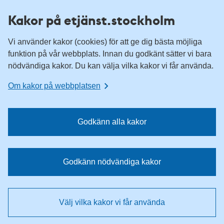
H
H
Kakor på etjänst.stockholm
o
o
p
p
Vi använder kakor (cookies) för att ge dig bästa möjliga
p
p
funktion på vår webbplats. Innan du godkänt sätter vi bara
a
a
nödvändiga kakor. Du kan välja vilka kakor vi får använda.
t
t
i
i
Om kakor på webbplatsen
l
l
l
l
n
i
Godkänn alla kakor
a
n
v
n
i
e
Godkänn nödvändiga kakor
g
h
e
å
r
l
Välj vilka kakor vi får använda
i
l
n