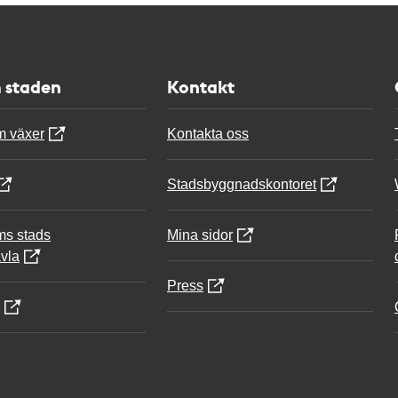
 staden
Kontakt
m växer
Kontakta oss
Stadsbyggnadskontoret
ms stads
Mina sidor
vla
Press