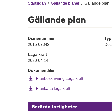
g
Startsidan
/
Gällande planer
/
Gällande plan
Gällande plan
Diarienummer
Typ
2015-07342
Deta
Laga kraft
2020-04-14
Dokumentfiler
Planbeskrivning Laga kraft
Plankarta laga kraft
Berörda fastigheter