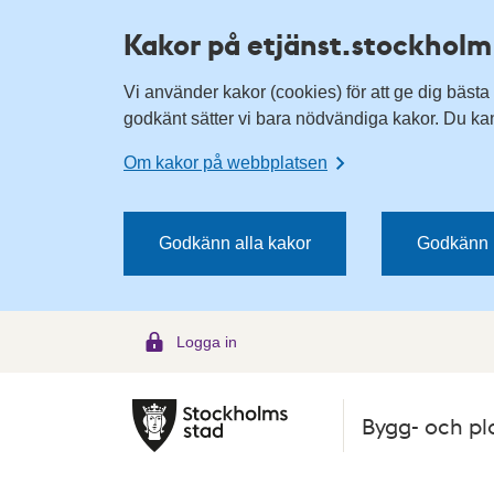
H
H
Kakor på etjänst.stockholm
o
o
p
p
Vi använder kakor (cookies) för att ge dig bästa
p
p
godkänt sätter vi bara nödvändiga kakor. Du kan 
a
a
t
t
Om kakor på webbplatsen
i
i
l
l
l
l
Godkänn alla kakor
Godkänn 
n
i
a
n
v
n
Logga in
i
e
g
h
e
å
Bygg- och pl
r
l
i
l
n