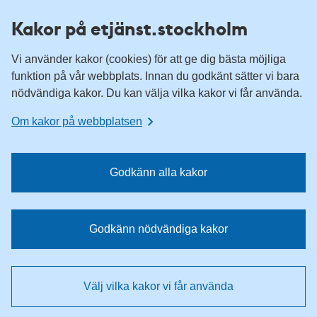
H
H
Kakor på etjänst.stockholm
o
o
p
p
Vi använder kakor (cookies) för att ge dig bästa möjliga
p
p
funktion på vår webbplats. Innan du godkänt sätter vi bara
a
a
nödvändiga kakor. Du kan välja vilka kakor vi får använda.
t
t
i
i
Om kakor på webbplatsen
l
l
l
l
n
i
Godkänn alla kakor
a
n
v
n
i
e
Godkänn nödvändiga kakor
g
h
e
å
r
l
Välj vilka kakor vi får använda
i
l
n