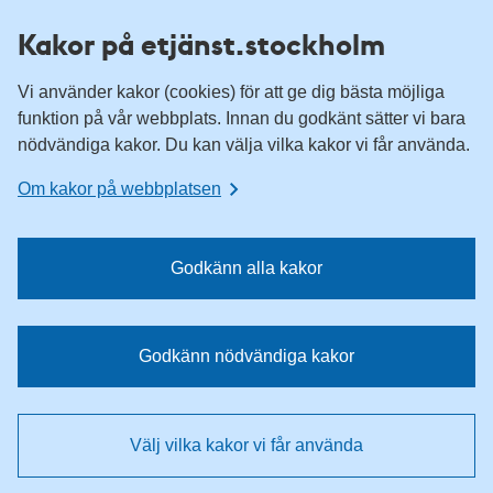
H
H
Kakor på etjänst.stockholm
o
o
p
p
Vi använder kakor (cookies) för att ge dig bästa möjliga
p
p
funktion på vår webbplats. Innan du godkänt sätter vi bara
a
a
nödvändiga kakor. Du kan välja vilka kakor vi får använda.
t
t
i
i
Om kakor på webbplatsen
l
l
l
l
n
i
Godkänn alla kakor
a
n
v
n
i
e
Godkänn nödvändiga kakor
g
h
e
å
r
l
Välj vilka kakor vi får använda
i
l
n