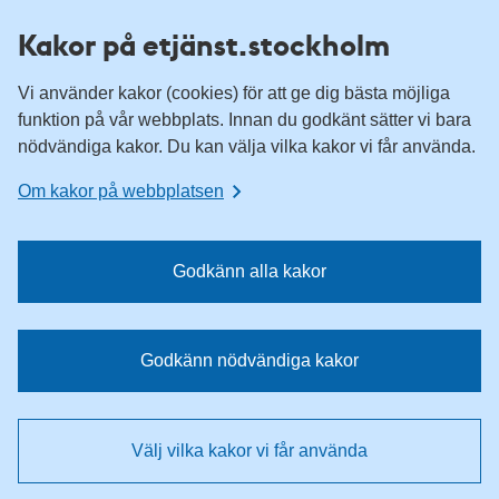
H
H
Kakor på etjänst.stockholm
o
o
p
p
Vi använder kakor (cookies) för att ge dig bästa möjliga
p
p
funktion på vår webbplats. Innan du godkänt sätter vi bara
a
a
nödvändiga kakor. Du kan välja vilka kakor vi får använda.
t
t
i
i
Om kakor på webbplatsen
l
l
l
l
n
i
Godkänn alla kakor
a
n
v
n
i
e
Godkänn nödvändiga kakor
g
h
e
å
r
l
Välj vilka kakor vi får använda
i
l
n