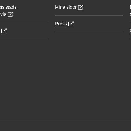
ms stads
Mina sidor
vla
Press