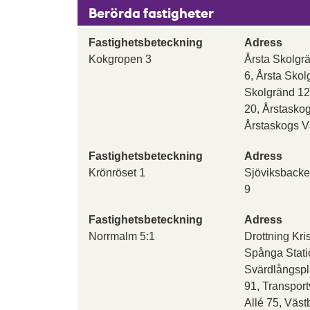
Berörda fastigheter
Fastighetsbeteckning
Adress
Kokgropen 3
Årsta Skolgrä
6, Årsta Skol
Skolgränd 12
20, Årstasko
Årstaskogs 
Fastighetsbeteckning
Adress
Krönröset 1
Sjöviksbacke
9
Fastighetsbeteckning
Adress
Norrmalm 5:1
Drottning Kr
Spånga Stati
Svärdlångspl
91, Transpor
Allé 75, Väst