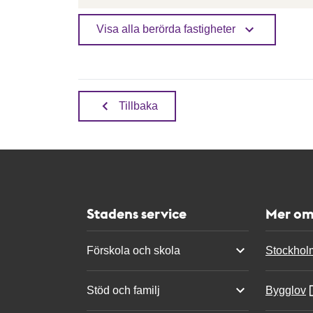
Visa alla berörda fastigheter
Tillbaka
Stadens service
Mer om
Förskola och skola
Stockhol
Stöd och familj
Bygglov