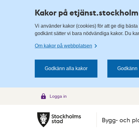
H
H
Kakor på etjänst.stockholm
o
o
p
p
Vi använder kakor (cookies) för att ge dig bästa
p
p
godkänt sätter vi bara nödvändiga kakor. Du kan 
a
a
t
t
Om kakor på webbplatsen
i
i
l
l
l
l
Godkänn alla kakor
Godkänn 
n
i
a
n
v
n
Logga in
i
e
g
h
e
å
Bygg- och pl
r
l
i
l
n