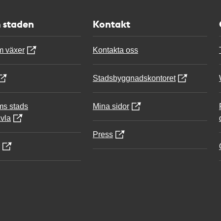
 staden
Kontakt
m växer
Kontakta oss
Stadsbyggnadskontoret
ms stads
Mina sidor
vla
Press