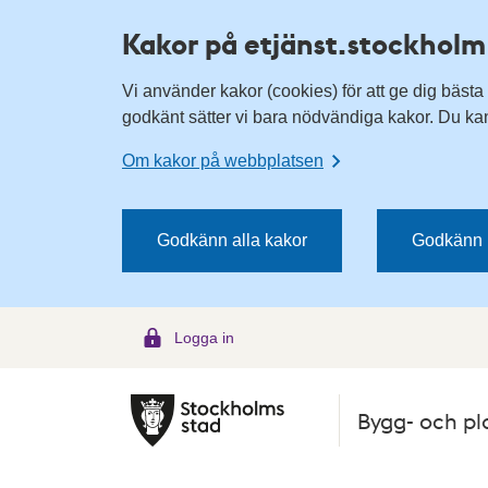
H
H
Kakor på etjänst.stockholm
o
o
p
p
Vi använder kakor (cookies) för att ge dig bästa
p
p
godkänt sätter vi bara nödvändiga kakor. Du kan 
a
a
t
t
Om kakor på webbplatsen
i
i
l
l
l
l
Godkänn alla kakor
Godkänn 
n
i
a
n
v
n
Logga in
i
e
g
h
e
å
Bygg- och pl
r
l
i
l
n