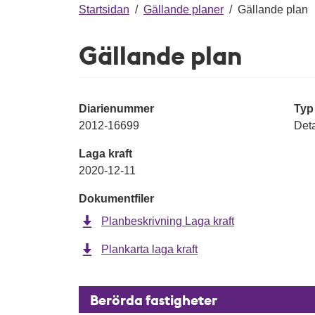
g
Startsidan
/
Gällande planer
/
Gällande plan
Gällande plan
Diarienummer
Typ
2012-16699
Deta
Laga kraft
2020-12-11
Dokumentfiler
Planbeskrivning Laga kraft
Plankarta laga kraft
Berörda fastigheter