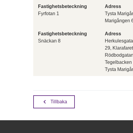
Fastighetsbeteckning
Adress
Fyrfotan 1
Tysta Marigå
Marigången 6
Fastighetsbeteckning
Adress
Snäckan 8
Herkulesgata
29, Klarafar
Rödbodgatan 
Tegelbacken 
Tysta Marigå
Tillbaka