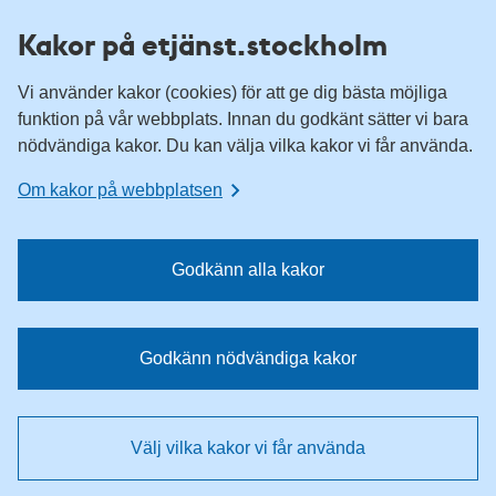
H
H
Kakor på etjänst.stockholm
o
o
p
p
Vi använder kakor (cookies) för att ge dig bästa möjliga
p
p
funktion på vår webbplats. Innan du godkänt sätter vi bara
a
a
nödvändiga kakor. Du kan välja vilka kakor vi får använda.
t
t
i
i
Om kakor på webbplatsen
l
l
l
l
n
i
Godkänn alla kakor
a
n
v
n
i
e
Godkänn nödvändiga kakor
g
h
e
å
r
l
Välj vilka kakor vi får använda
i
l
n