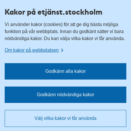
H
H
Kakor på etjänst.stockholm
o
o
p
p
Vi använder kakor (cookies) för att ge dig bästa möjliga
p
p
funktion på vår webbplats. Innan du godkänt sätter vi bara
a
a
nödvändiga kakor. Du kan välja vilka kakor vi får använda.
t
t
i
i
Om kakor på webbplatsen
l
l
l
l
n
i
Godkänn alla kakor
a
n
v
n
i
e
Godkänn nödvändiga kakor
g
h
e
å
r
l
Välj vilka kakor vi får använda
i
l
n