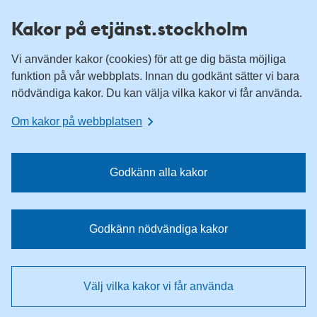
H
H
Kakor på etjänst.stockholm
o
o
p
p
Vi använder kakor (cookies) för att ge dig bästa möjliga
p
p
funktion på vår webbplats. Innan du godkänt sätter vi bara
a
a
nödvändiga kakor. Du kan välja vilka kakor vi får använda.
t
t
i
i
Om kakor på webbplatsen
l
l
l
l
n
i
Godkänn alla kakor
a
n
v
n
i
e
Godkänn nödvändiga kakor
g
h
e
å
r
l
Välj vilka kakor vi får använda
i
l
n