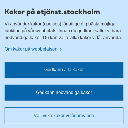
H
H
Kakor på etjänst.stockholm
o
o
p
p
Vi använder kakor (cookies) för att ge dig bästa möjliga
p
p
funktion på vår webbplats. Innan du godkänt sätter vi bara
a
a
nödvändiga kakor. Du kan välja vilka kakor vi får använda.
t
t
i
i
Om kakor på webbplatsen
l
l
l
l
n
i
Godkänn alla kakor
a
n
v
n
i
e
Godkänn nödvändiga kakor
g
h
e
å
r
l
Välj vilka kakor vi får använda
i
l
n