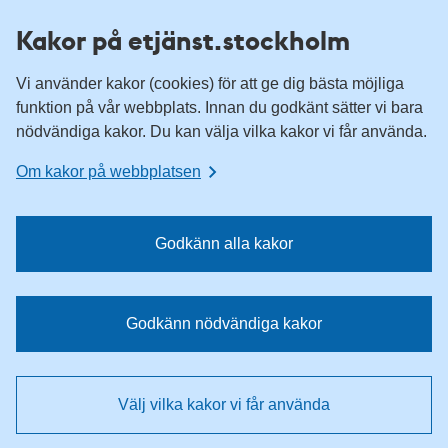
H
H
Kakor på etjänst.stockholm
o
o
p
p
Vi använder kakor (cookies) för att ge dig bästa möjliga
p
p
funktion på vår webbplats. Innan du godkänt sätter vi bara
a
a
nödvändiga kakor. Du kan välja vilka kakor vi får använda.
t
t
i
i
Om kakor på webbplatsen
l
l
l
l
n
i
Godkänn alla kakor
a
n
v
n
i
e
Godkänn nödvändiga kakor
g
h
e
å
r
l
Välj vilka kakor vi får använda
i
l
n