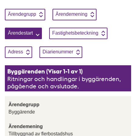
Sortera genom att klicka på knapparna, enbart en sortering kan
Sortera på
Stigande
Sortera på
Stigande
Ärendegrupp
Ärendemening
Sortera på
Stigande
Sortera på
Stigande
Ärendestart
Fastighetsbeteckning
Sortera på
Stigande
Sortera på
Stigande
Adress
Diarienummer
Byggärenden (Visar 1-1 av 1)
Ritningar och handlingar i byggärenden,
pågående och avslutade.
Ärendegrupp
Byggärende
Ärendemening
Tillbyggnad av flerbostadshus