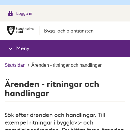
g
Logga in
Bygg- och plantjänsten
Meny
Startsidan
/
Ärenden - ritningar och handlingar
Ärenden - ritningar och
handlingar
Sök efter ärenden och handlingar. Till
exempel ritningar i bygglovs- och
anmälningsärenden. Du hittar även ärenden