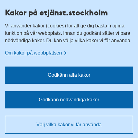
H
H
Kakor på etjänst.stockholm
o
o
p
p
Vi använder kakor (cookies) för att ge dig bästa möjliga
p
p
funktion på vår webbplats. Innan du godkänt sätter vi bara
a
a
nödvändiga kakor. Du kan välja vilka kakor vi får använda.
t
t
i
i
Om kakor på webbplatsen
l
l
l
l
n
i
Godkänn alla kakor
a
n
v
n
i
e
Godkänn nödvändiga kakor
g
h
e
å
r
l
Välj vilka kakor vi får använda
i
l
n