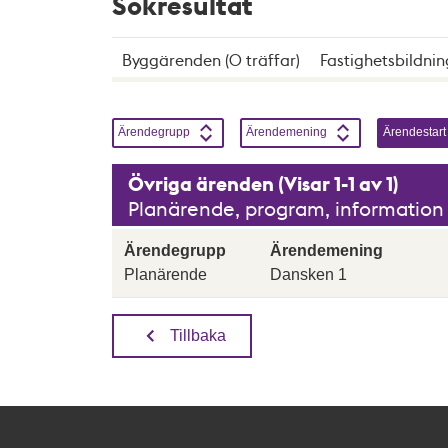
Sökresultat
Byggärenden (0 träffar)
Fastighetsbildnin
Sortera genom att klicka på knapparna, enbart en
Sortera på
Stigande
Sortera på
Stigande
Sortera på
Ärendegrupp
Ärendemening
Ärendestart
Övriga ärenden (Visar 1-1 av 1)
Planärende, program, information o
Ärendegrupp
Ärendemening
Planärende
Dansken 1
Tillbaka