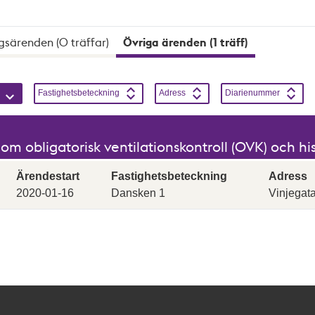
gsärenden (0 träffar)
Övriga ärenden (1 träff)
 sortering kan vara aktiv samtidigt. Sortering skiftar mellan st
Stigande
Sortera på
Stigande
Sortera på
Stigande
Sortera på
Stigande
Fastighetsbeteckning
Adress
Diarienummer
m obligatorisk ventilationskontroll (OVK) och h
Ärendestart
Fastighetsbeteckning
Adress
2020-01-16
Dansken 1
Vinjegat