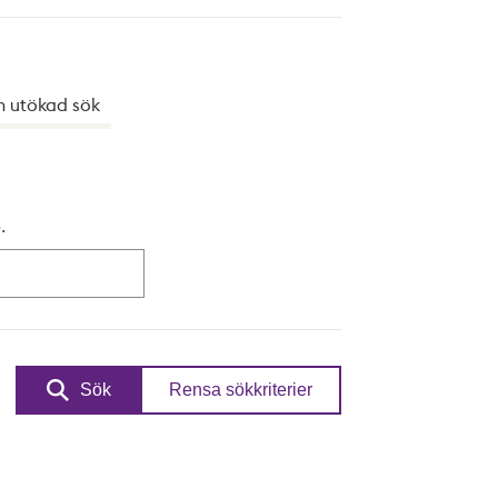
h utökad sök
.
Sök
Rensa sökkriterier