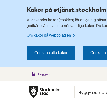
H
H
Kakor på etjänst.stockholm
o
o
p
p
Vi använder kakor (cookies) för att ge dig bästa
p
p
godkänt sätter vi bara nödvändiga kakor. Du kan 
a
a
t
t
Om kakor på webbplatsen
i
i
l
l
l
l
Godkänn alla kakor
Godkänn 
n
i
a
n
v
n
Logga in
i
e
g
h
e
å
Bygg- och pl
r
l
i
l
n