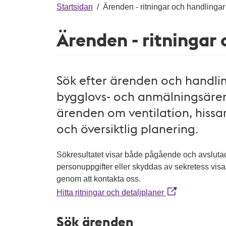
g
Startsidan
/
Ärenden - ritningar och handlingar
Ärenden - ritningar
Sök efter ärenden och handling
bygglovs- och anmälningsären
ärenden om ventilation, hissar
och översiktlig planering.
Sökresultatet visar både pågående och avslut
personuppgifter eller skyddas av sekretess vis
genom att kontakta oss.
Hitta ritningar och detaljplaner
Sök ärenden