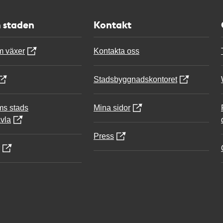
 staden
Kontakt
m växer
Kontakta oss
Stadsbyggnadskontoret
ms stads
Mina sidor
vla
Press