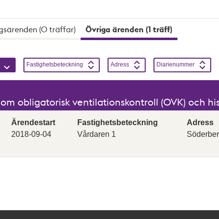
gsärenden (0 träffar)
Övriga ärenden (1 träff)
 sortering kan vara aktiv samtidigt. Sortering skiftar mellan st
Stigande
Sortera på
Stigande
Sortera på
Stigande
Sortera på
Stigande
Fastighetsbeteckning
Adress
Diarienummer
m obligatorisk ventilationskontroll (OVK) och h
Ärendestart
Fastighetsbeteckning
Adress
2018-09-04
Vårdaren 1
Söderber