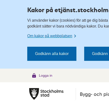
H
H
Kakor på etjänst.stockholm
o
o
p
p
Vi använder kakor (cookies) för att ge dig bästa
p
p
godkänt sätter vi bara nödvändiga kakor. Du kan 
a
a
t
t
Om kakor på webbplatsen
i
i
l
l
l
l
Godkänn alla kakor
Godkänn 
n
i
a
n
v
n
Logga in
i
e
g
h
e
å
Bygg- och pl
r
l
i
l
n