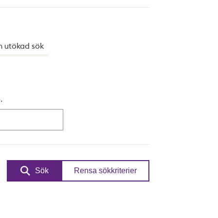
h utökad sök
.
Sök
Rensa sökkriterier