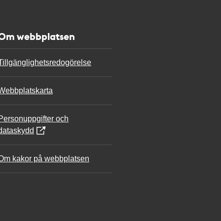
Om webbplatsen
Tillgänglighetsredogörelse
Webbplatskarta
Personuppgifter och
dataskydd
Om kakor på webbplatsen