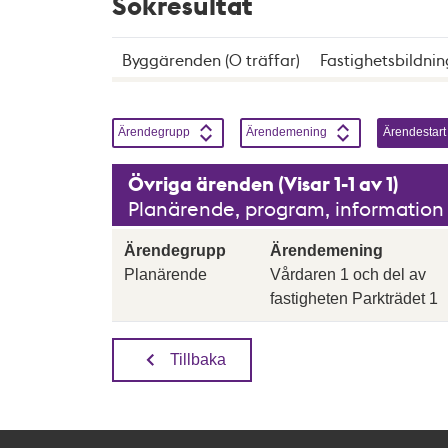
Sökresultat
Byggärenden (0 träffar)
Fastighetsbildnin
Sortera genom att klicka på knapparna, enbart en
Sortera på
Stigande
Sortera på
Stigande
Sortera på
Ärendegrupp
Ärendemening
Ärendestart
Övriga ärenden (Visar 1-1 av 1)
Planärende, program, information o
Ärendegrupp
Ärendemening
Planärende
Vårdaren 1 och del av
fastigheten Parkträdet 1
Tillbaka