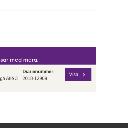
igande och fallande ordning.
issar med mera.
Diarienummer
Visa
ga Allé 3
2018-12909