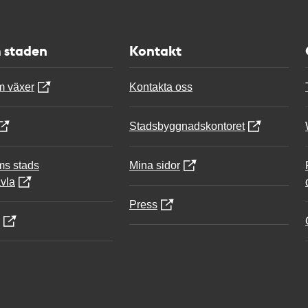
 staden
Kontakt
m växer
Kontakta oss
Stadsbyggnadskontoret
ms stads
Mina sidor
vla
Press