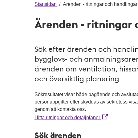
g
Startsidan
/
Ärenden - ritningar och handlingar
Ärenden - ritningar
Sök efter ärenden och handling
bygglovs- och anmälningsären
ärenden om ventilation, hissar
och översiktlig planering.
Sökresultatet visar både pågående och avslut
personuppgifter eller skyddas av sekretess vis
genom att kontakta oss.
Hitta ritningar och detaljplaner
Sök ärenden