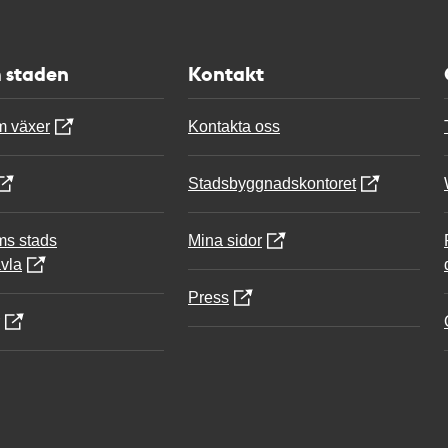
 staden
Kontakt
m växer
Kontakta oss
Stadsbyggnadskontoret
ms stads
Mina sidor
vla
Press