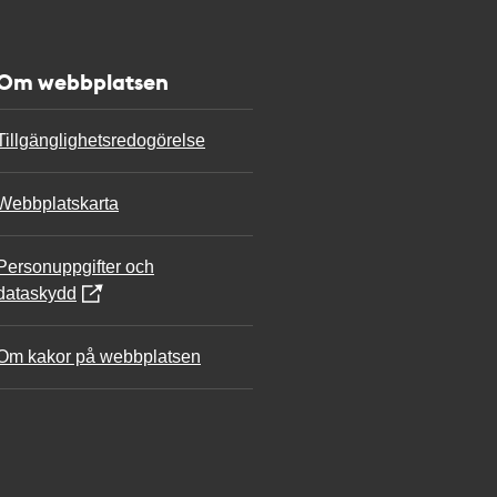
Om webbplatsen
Tillgänglighetsredogörelse
Webbplatskarta
Personuppgifter och
dataskydd
Om kakor på webbplatsen