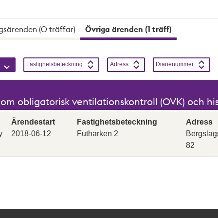
gsärenden (0 träffar)
Övriga ärenden (1 träff)
 sortering kan vara aktiv samtidigt. Sortering skiftar mellan st
Stigande
Sortera på
Stigande
Sortera på
Stigande
Sortera på
Stigande
Fastighetsbeteckning
Adress
Diarienummer
m obligatorisk ventilationskontroll (OVK) och h
Ärendestart
Fastighetsbeteckning
Adress
y
2018-06-12
Futharken 2
Bergslag
82