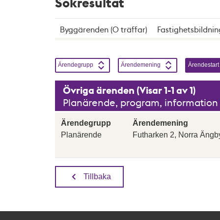
Sökresultat
Byggärenden (0 träffar)
Fastighetsbildnin
Sortera genom att klicka på knapparna, enbart en
Sortera på
Stigande
Sortera på
Stigande
Sortera på
Ärendegrupp
Ärendemening
Ärendestart
Övriga ärenden (Visar 1-1 av 1)
Planärende, program, information o
Ärendegrupp
Ärendemening
Planärende
Futharken 2, Norra Ängb
Tillbaka