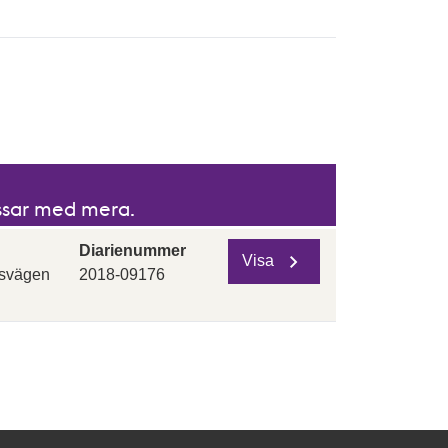
igande och fallande ordning.
issar med mera.
Diarienummer
Visa
svägen
2018-09176