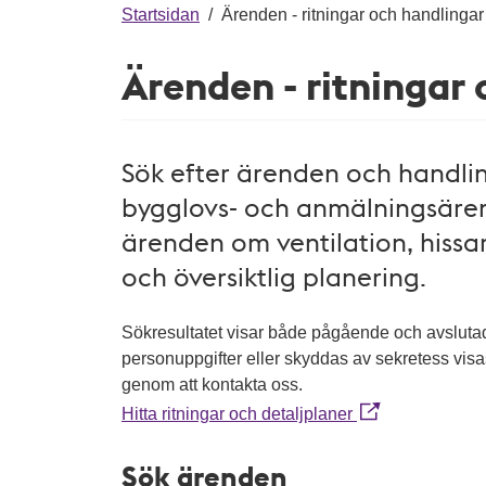
g
Startsidan
/
Ärenden - ritningar och handlingar
Ärenden - ritningar
Sök efter ärenden och handling
bygglovs- och anmälningsären
ärenden om ventilation, hissar
och översiktlig planering.
Sökresultatet visar både pågående och avslut
personuppgifter eller skyddas av sekretess vis
genom att kontakta oss.
Hitta ritningar och detaljplaner
Sök ärenden