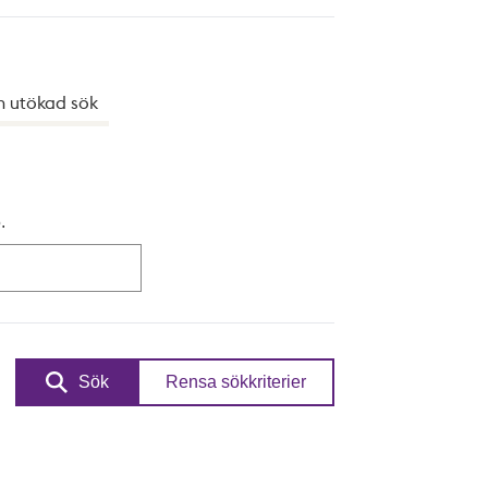
h utökad sök
.
Sök
Rensa sökkriterier