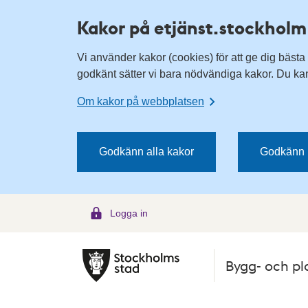
H
H
Kakor på etjänst.stockholm
o
o
p
p
Vi använder kakor (cookies) för att ge dig bästa
p
p
godkänt sätter vi bara nödvändiga kakor. Du kan 
a
a
t
t
Om kakor på webbplatsen
i
i
l
l
l
l
Godkänn alla kakor
Godkänn 
n
i
a
n
v
n
Logga in
i
e
g
h
e
å
Bygg- och pl
r
l
i
l
n